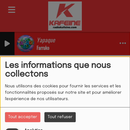
Yapaque
Farruko
Artistes
RSS
Les informations que nous
Artistes
collectons
Nous utilisons des cookies pour fournir les services et les
fonctionnalités proposés sur notre site et pour améliorer
l'expérience de nos utilisateurs.
Tous
0-9
A
B
C
D
E
F
G
H
I
J
K
L
M
N
O
P
Q
R
S
T
U
V
W
Tout accepter
Tout refuser
X
Y
Z