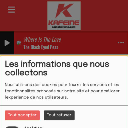
Where Is The Love
The Black Eyed Peas
Emissions
06h 09h LE MORNING DE L'ETE
Les informations que nous
06h 09h LE MORNING DE
collectons
L'ETE
Nous utilisons des cookies pour fournir les services et les
fonctionnalités proposés sur notre site et pour améliorer
l'expérience de nos utilisateurs.
Tout accepter
Tout refuser