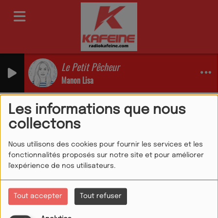
Le Petit Pêcheur
Manon Lisa
Emissions
19h 22h LE MEILLEUR MIX
Les informations que nous
19h 22h LE MEILLEUR
collectons
MIX
Nous utilisons des cookies pour fournir les services et les
fonctionnalités proposés sur notre site et pour améliorer
l'expérience de nos utilisateurs.
Tout accepter
Tout refuser