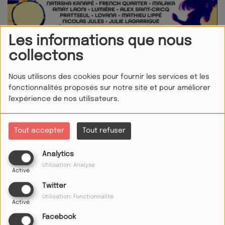
Les informations que nous
collectons
Nous utilisons des cookies pour fournir les services et les
fonctionnalités proposés sur notre site et pour améliorer
l'expérience de nos utilisateurs.
20 JUILLET 2024
Tout accepter
Tout refuser
L’ESTIVAL 2024 - 37ÈME EDITION FESTIVAL DE
CHANSON FRANCOPHONE DU 20 SEPTEMBRE AU 6
Analytics
OCTOBRE 2024
Utilisation: Analyse
Activé
Twitter
L’Estival promet une expérience musicale inédite
Utilisation: Fonctionnalité
reposant sur la pluralité de talents francophones allant de
Activé
la musique pop à la variété, du métal au rap, du lyrique au
Facebook