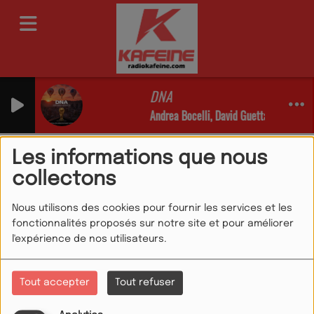
DNA
Andrea Bocelli, David Guetta, EJAE, Meg
Qui sommes nous ?
RSS
Les informations que nous
Qui sommes nous ?
collectons
Nous utilisons des cookies pour fournir les services et les
fonctionnalités proposés sur notre site et pour améliorer
l'expérience de nos utilisateurs.
QUI SOMMES NOUS ?
Tout accepter
Tout refuser