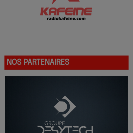
https://play.google.com/store/apps/details?
id=com.radioking.radiokafeine2
NOS PARTENAIRES