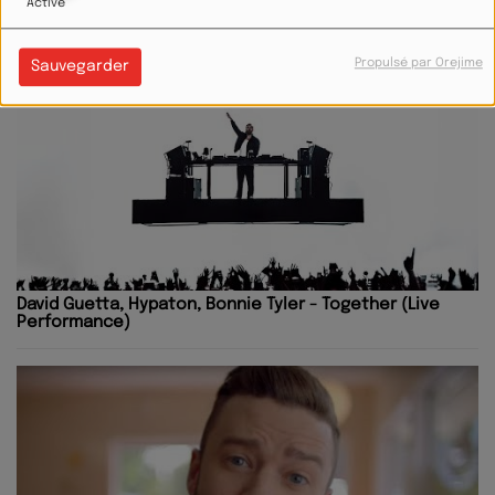
Activé
Propulsé par Orejime
Sauvegarder
David Guetta, Hypaton, Bonnie Tyler - Together (Live
Performance)