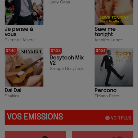
Lady Gaga
Je pense à
Save me
vous
tonight
Pierre de Maere
Jennifer Lopez
07:40
07:38
07:34
Desytech Mix
V2
Groupe DesyTech
Dai Dai
Perdono
Shakira
Tiziano Ferro
VOS EMISSIONS
VOIR PLUS