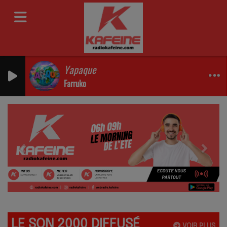
Yapaque
Farruko
Previous
Next
LE SON 2000 DIFFUSÉ
VOIR PLUS