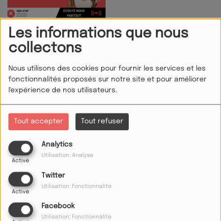
Les informations que nous
16H 19H LA PLAYLIST DE L'ETE
collectons
Nous utilisons des cookies pour fournir les services et les
VOS CLIPS 2000
PLUS
fonctionnalités proposés sur notre site et pour améliorer
l'expérience de nos utilisateurs.
Tout accepter
Tout refuser
Analytics
Utilisation: Analyse
Activé
Twitter
Utilisation: Fonctionnalité
Activé
Facebook
David Guetta & Chris Willis - Love Is Gone
Utilisation: Fonctionnalité