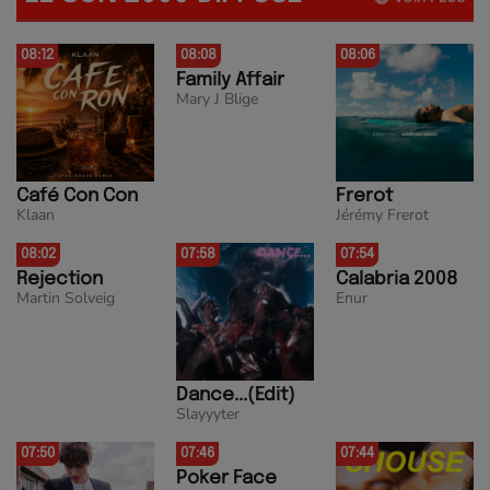
08:12
08:08
08:06
Family Affair
Mary J Blige
Café Con Con
Frerot
Klaan
Jérémy Frerot
08:02
07:58
07:54
Rejection
Calabria 2008
Martin Solveig
Enur
Dance...(Edit)
Slayyyter
07:50
07:46
07:44
Poker Face