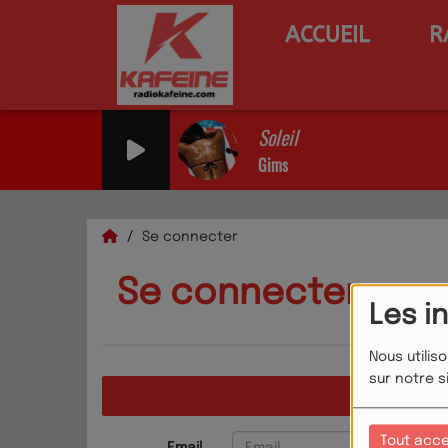
ACCUEIL
R
Soleil
Gims
Se connecter
Se connecter
Les i
Nous utilis
sur notre s
CRÉ
Tout acc