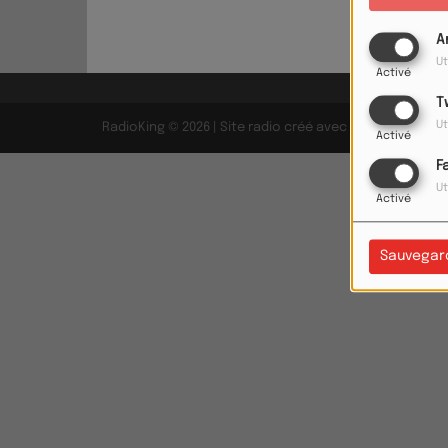
A
Ut
Activé
T
Ut
RadioKing © 2026 | Site radio créé avec
RadioKing
. Rad
Activé
F
Ut
Activé
Sauvegar