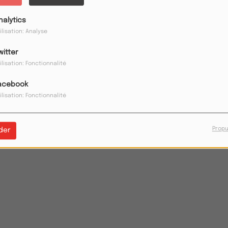
nalytics
ilisation: Analyse
witter
ilisation: Fonctionnalité
ioKing permet de
créer sa propre radio
facilement.
acebook
ilisation: Fonctionnalité
Propu
der