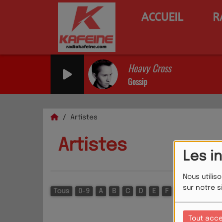
ACCUEIL
R
Heavy Cross
Gossip
Artistes
Artistes
Les i
Nous utilis
sur notre s
Tous
0-9
A
B
C
D
E
F
G
H
I
J
Tout acc