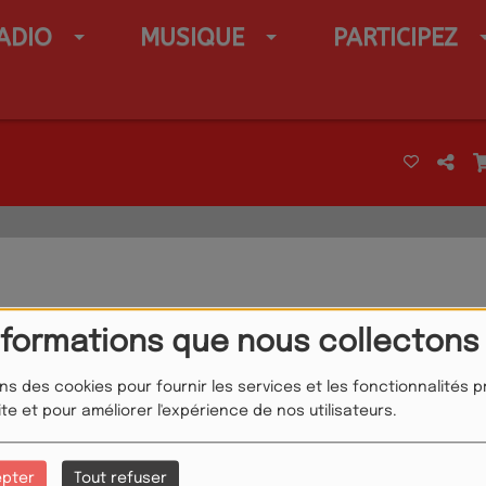
ADIO
MUSIQUE
PARTICIPEZ
nformations que nous collectons
ons des cookies pour fournir les services et les fonctionnalités 
ite et pour améliorer l'expérience de nos utilisateurs.
K
L
M
N
O
P
Q
R
S
T
U
V
W
X
Y
Z
epter
Tout refuser