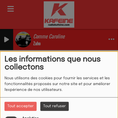
Comme Caroline
Zaho
Emissions
06h 19h LE MEILLEUR MIX
Les informations que nous
06h 19h LE MEILLEUR
collectons
MIX
Nous utilisons des cookies pour fournir les services et les
fonctionnalités proposés sur notre site et pour améliorer
l'expérience de nos utilisateurs.
Tout accepter
Tout refuser