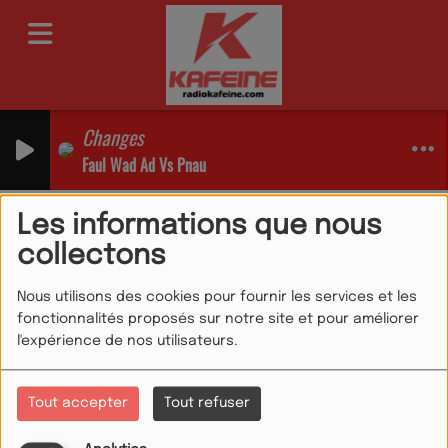
Changes
Faul Wad Ad Vs Pnau
Emissions
13h 16h LE MEILLEUR MIX
Les informations que nous
13h 16h LE MEILLEUR
collectons
MIX
Nous utilisons des cookies pour fournir les services et les
fonctionnalités proposés sur notre site et pour améliorer
l'expérience de nos utilisateurs.
Tout accepter
Tout refuser